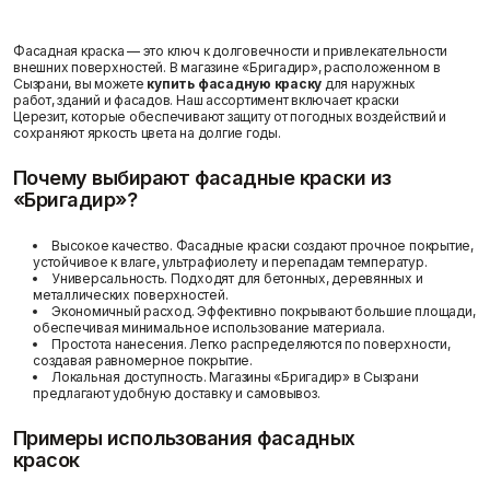
Пены/герметики
Пленки/Мембраны
Герметик
Пароизоляционные
Фасадная краска — это ключ к долговечности и привлекательности
Монтажные пены
плёнки
внешних поверхностей. В магазине «Бригадир», расположенном в
Показать больше
Пленка
Сызрани, вы можете
купить фасадную краску
для наружных
Пленка ПВД техническая
Статьи
работ, зданий и фасадов. Наш ассортимент включает краски
Церезит, которые обеспечивают защиту от погодных воздействий и
Показать больше
сохраняют яркость цвета на долгие годы.
Почему выбирают фасадные краски из
«Бригадир»?
Потолок
Профиль
Отзывы
Высокое качество. Фасадные краски создают прочное покрытие,
Плита потолочная
Акустические Ленты
устойчивое к влаге, ультрафиолету и перепадам температур.
Показать больше
Маячковый профиль
Универсальность. Подходят для бетонных, деревянных и
Подвесы и профили для
металлических поверхностей.
потолка
Экономичный расход. Эффективно покрывают большие площади,
обеспечивая минимальное использование материала.
Показать больше
Простота нанесения. Легко распределяются по поверхности,
создавая равномерное покрытие.
Контакты
Локальная доступность. Магазины «Бригадир» в Сызрани
предлагают удобную доставку и самовывоз.
Примеры использования фасадных
Расходные
Сетки/Стеклообои
красок
материалы
Малярные ленты
Стеклообои/Флизелин
Мешки