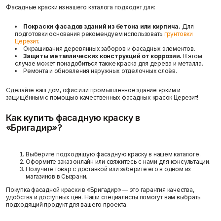
Доставка и оплата
Фасадные сетки
Пленки
Фасадные краски из нашего каталога подходят для:
Показать больше
Скотчи/Ленты
Показать больше
Покраски фасадов зданий из бетона или кирпича.
Для
подготовки основания рекомендуем использовать
грунтовки
Церезит
.
Окрашивания деревянных заборов и фасадных элементов.
Защиты металлических конструкций от коррозии.
В этом
случае может понадобиться также краска для дерева и металла.
Ремонта и обновления наружных отделочных слоёв.
Теплоизоляция
Цементные
растворы
Минеральная вата
Сделайте ваш дом, офис или промышленное здание ярким и
Пенопласт
Цемент
защищённым с помощью качественных фасадных красок Церезит!
Пенополистирол
Цпс
Показать больше
Показать больше
Как купить фасадную краску в
«Бригадир»?
Штукатурки
Выберите подходящую фасадную краску в нашем каталоге.
Шпаклевки
Оформите заказ онлайн или свяжитесь с нами для консультации.
Выравнивающие
Получите товар с доставкой или заберите его в одном из
Базовая шпаклевка
штукатурки и смеси
магазинов в Сызрани.
Универсальная шпаклёвка
Декоративные
Финишная шпаклёвка
Покупка фасадной краски в «Бригадир» — это гарантия качества,
штукатурки
удобства и доступных цен. Наши специалисты помогут вам выбрать
Показать больше
Показать больше
подходящий продукт для вашего проекта.