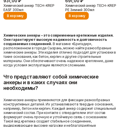
931,00 ₽
691,00 ₽
Пены/герметики
Пленки/Мембраны
Химический анкер TECH-KREP
Химический анкер TECH-KREP
Герметик
Пароизоляционные
EASF 300мл
PE Зимний 300мл
Монтажные пены
плёнки
В корзину
В корзину
Показать больше
Пленка
Пленка ПВД техническая
Показать больше
Химические анкеры – это современные крепежные изделия.
Они гарантируют высокую надежность и долговечность
создаваемых соединений.
В магазине «Бригадир»,
О компании
расположенном в городе Сызрань, можно найти разнообразные
химические анкеры. Эти изделия отлично подходят для установки в
такие основания, как бетон, кирпич и другие строительные
Потолок
Профиль
материалы. Они обеспечивают очень надежное крепление, даже
Плита потолочная
Акустические Ленты
когда условия эксплуатации являются сложными.
Показать больше
Маячковый профиль
Подвесы и профили для
Что представляют собой химические
потолка
анкеры и в каких случаях они
Показать больше
необходимы?
Вопрос-ответ
Химические анкеры применяются для фиксации разнообразных
конструктивных деталей. Их устанавливают в твердые основания,
например, бетон или кирпич. Каждый анкер содержит специальный
химический состав. При контакте с отвердителем этот состав
Расходные
Сетки/Стеклообои
формирует очень прочную и устойчивую связь с основанием.
материалы
Малярные ленты
Такой вид крепежа создает стабильное соединение,
Стеклообои/Флизелин
Мешки
выдерживающее высокие нагрузки и неблагоприятные