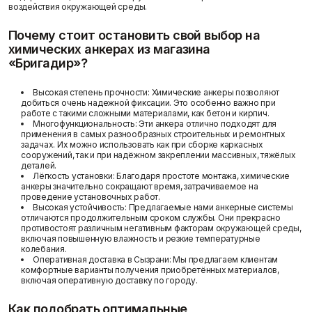
воздействия окружающей среды.
Фасадные сетки
Пленки
Показать больше
Скотчи/Ленты
Почему стоит остановить свой выбор на
Показать больше
химических анкерах из магазина
Статьи
«Бригадир»?
Высокая степень прочности:
Химические анкеры позволяют
добиться очень надежной фиксации. Это особенно важно при
Теплоизоляция
Цементные
работе с такими сложными материалами, как бетон и кирпич.
растворы
Минеральная вата
Многофункциональность:
Эти анкера отлично подходят для
Пенопласт
Цемент
применения в самых разнообразных строительных и ремонтных
Пенополистирол
задачах. Их можно использовать как при сборке каркасных
Цпс
сооружений, так и при надёжном закреплении массивных, тяжёлых
Показать больше
Показать больше
деталей.
Отзывы
Лёгкость установки:
Благодаря простоте монтажа, химические
анкеры значительно сокращают время, затрачиваемое на
проведение установочных работ.
Высокая устойчивость:
Предлагаемые нами анкерные системы
Штукатурки
отличаются продолжительным сроком службы. Они прекрасно
Шпаклевки
противостоят различным негативным факторам окружающей среды,
Выравнивающие
включая повышенную влажность и резкие температурные
Базовая шпаклевка
штукатурки и смеси
колебания.
Универсальная шпаклёвка
Декоративные
Оперативная доставка в Сызрани:
Мы предлагаем клиентам
Финишная шпаклёвка
штукатурки
комфортные варианты получения приобретённых материалов,
включая оперативную доставку по городу.
Показать больше
Показать больше
Контакты
Как подобрать оптимальные