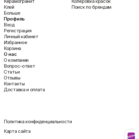
Керамогранит
Колеровка красок
Пены/герметики
Пленки/Мембраны
Клей
Поиск по брендам
Герметик
Пароизоляционные
Больше
Монтажные пены
плёнки
Профиль
Показать больше
Пленка
Вход
Пленка ПВД техническая
Регистрация
Показать больше
Личный кабинет
Избранное
Корзина
О нас
О компании
Потолок
Профиль
Вопрос-ответ
Плита потолочная
Акустические Ленты
Статьи
Показать больше
Маячковый профиль
Отзывы
Подвесы и профили для
Контакты
потолка
Доставка и оплата
Показать больше
Политика конфиденциальности
Расходные
Сетки/Стеклообои
материалы
Карта сайта
Малярные ленты
Стеклообои/Флизелин
Мешки