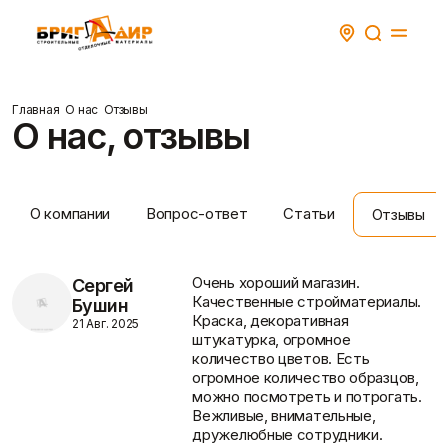
Успешно!
Главная
О нас
Отзывы
Вы оставили отзыв, скоро он появится в списке.
О нас, отзывы
г. Самара, Заводское шоссе 5В, оф. 2
Коммерческое предложение
Гидроизоляция
Гипсокартон
Гидроизоляционные
Влагостойкий
смеси
гипсокартон
Найдено в товарах:
Ленты для герметизации
Гипсокартон
О компании
Вопрос-ответ
Статьи
Отзывы
швов
стандартный
Ремонтные cоставы
Ленты для швов
Показать больше
Показать больше
г. Сызрань, ул. Урицкого 2, офис 2А.
Готовые решения
Очень хороший магазин.
Сергей
Качественные стройматериалы.
Бушин
Краска, декоративная
21 Авг. 2025
штукатурка, огромное
количество цветов. Есть
Инструменты
Керамогранит
огромное количество образцов,
Инструменты для плитки
Показать больше
можно посмотреть и потрогать.
Малярные инструменты
Колеровка красок
г. Тольятти, ул. Коммунальная, 10
Вежливые, внимательные,
Монтажный
дружелюбные сотрудники.
Показать больше