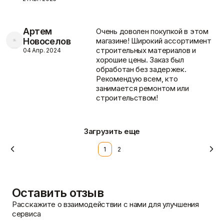
Фасадные сетки
Пленки
Показать больше
Скотчи/Ленты
Показать больше
Артем
Очень доволен покупкой в этом
Новоселов
магазине! Широкий ассортимент
строительных материалов и
04 Апр. 2024
Доставка и оплата
хорошие цены. Заказ был
обработан без задержек.
Теплоизоляция
Цементные
Рекомендую всем, кто
растворы
Минеральная вата
занимается ремонтом или
Пенопласт
Цемент
строительством!
Пенополистирол
Цпс
Показать больше
Показать больше
Загрузить еще
1
2
Штукатурки
Шпаклевки
Выравнивающие
Базовая шпаклевка
штукатурки и смеси
Универсальная шпаклёвка
Декоративные
Оставить отзыв
Финишная шпаклёвка
штукатурки
Показать больше
Показать больше
Расскажите о взаимодействии с нами для улучшения
сервиса