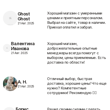
Хороший магазин с умеренными
Ghost
ценами и приятным персоналом.
Ghost
Скидки и акции
Клей
Краски
Выбрал на сайте, товар в наличии.
21 Авг. 2025
Затирки для швов
Грунтовки
Приехал оплатил и забрал.
Клей для блоков
Добавки для красок
Клей для плитки и
Краски для дерева и
керамогранита
металла
Валентина
Хороший магазин,
Показать больше
Показать больше
Иванова
доброжелательные опытные
менеджеры всегда помогут с
21 Авг. 2025
Поиск по брендам
выбором, цены приемлемые. Есть
доставка по области!
Крепеж
Наливные полы
Дюбеля, Анкера
Стяжки для пола
Отличный выбор, быстрая
Крепления профиля
Топпинг (промышленный
А. Н.
доставка, хорошие цены! Что еще
Саморезы
пол)
О компании
21 Авг. 2025
нужно? Компетентные
Показать больше
Показать больше
сотрудники! Рекомендую 👌🏻
Борис
Решил своими силами сделать