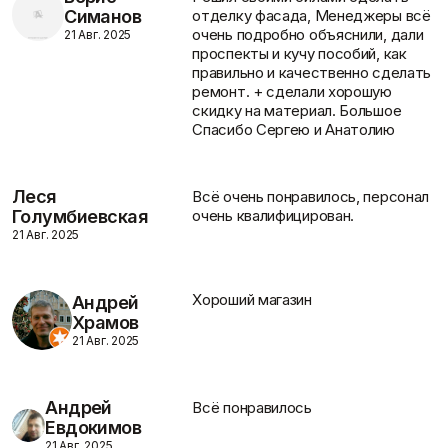
Пены/герметики
Пленки/Мембраны
Симанов
отделку фасада, Менеджеры всё
Герметик
Пароизоляционные
очень подробно объяснили, дали
Вопрос-ответ
21 Авг. 2025
Монтажные пены
плёнки
проспекты и кучу пособий, как
Показать больше
Пленка
правильно и качественно сделать
Пленка ПВД техническая
ремонт. + сделали хорошую
Показать больше
скидку на материал. Большое
Спасибо Сергею и Анатолию
Статьи
Леся
Всё очень понравилось, персонал
Потолок
Профиль
Голумбиевская
очень квалифицирован.
Плита потолочная
Акустические Ленты
21 Авг. 2025
Показать больше
Маячковый профиль
Подвесы и профили для
потолка
Отзывы
Хороший магазин
Андрей
Показать больше
Храмов
21 Авг. 2025
Расходные
Сетки/Стеклообои
Андрей
Всё понравилось
материалы
Малярные ленты
Евдокимов
Контакты
Стеклообои/Флизелин
Мешки
21 Авг. 2025