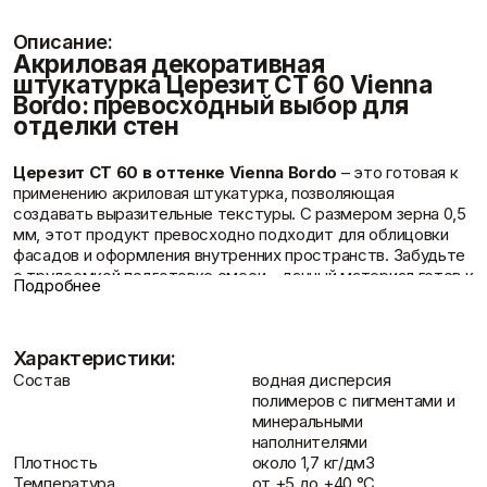
Фасадные сетки
Пленки
Показать больше
Скотчи/Ленты
Описание:
Показать больше
Акриловая декоративная
штукатурка Церезит CT 60 Vienna
Bordo: превосходный выбор для
отделки стен
Отзывы
Теплоизоляция
Цементные
Церезит CT 60 в оттенке Vienna Bordo
– это готовая к
растворы
Минеральная вата
применению акриловая штукатурка, позволяющая
Пенопласт
Цемент
создавать выразительные текстуры. С размером зерна 0,5
Пенополистирол
Цпс
мм, этот продукт превосходно подходит для облицовки
Показать больше
Показать больше
фасадов и оформления внутренних пространств. Забудьте
о трудоемкой подготовке смеси – данный материал готов к
Подробнее
нанесению, что значительно упрощает процесс
декорирования вашего объекта. Теперь вы можете
купить
Контакты
в Сызрани
этот превосходный материал и преобразить
Штукатурки
Шпаклевки
Характеристики:
свой дом.
Выравнивающие
Базовая шпаклевка
Состав
водная дисперсия
штукатурки и смеси
Основные преимущества Церезит CT 60
Универсальная шпаклёвка
полимеров с пигментами и
Декоративные
Vienna Bordo
Финишная шпаклёвка
минеральными
штукатурки
Высокая устойчивость к атмосферным
Показать больше
наполнителями
Показать больше
воздействиям
: Материал разработан для защиты
Плотность
около 1,7 кг/дм3
поверхностей от неблагоприятных погодных условий,
Температура
от +5 до +40 °C