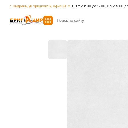
г. Сызрань, ул. Урицкого 2, офис 2А.
Пн-Пт: с 8:30 до 17:00, Сб: с 9:00 д
Все модификаторы
Гидроизоляция
Гипсокартон
Гидроизоляционные смеси
Влагостойкий гипсокартон
Ленты для герметизации
Гипсокартон стандартный
швов
Ленты для швов
Ремонтные cоставы
Показать больше
Показать больше
Крепеж
Наливные полы
Дюбеля, Анкера
Стяжки для пола
Крепления профиля
Топпинг (промышленный пол
Саморезы
Показать больше