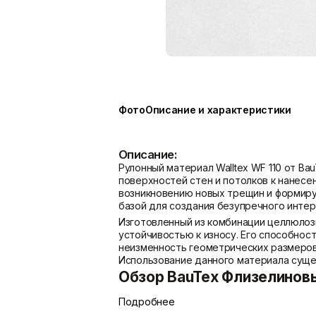
Показать больше
Расходные материалы
Сетки/Стеклообои
Мешки
Малярные ленты
Пленки
Стеклообои/Флизелин
Фото
Описание и характеристики
Скотчи/Ленты
Фасадные сетки
Показать больше
Показать больше
Описание:
Рулонный материал Walltex WF 110 от B
поверхностей стен и потолков к нанес
возникновению новых трещин и формиру
базой для создания безупречного интерь
Изготовленный из комбинации целлюлоз
устойчивостью к износу. Его способно
неизменность геометрических размеров
Использование данного материала суще
Обзор BauTex Флизелиновы
Подробнее
BauTex Флизелиновый холст Walltex WF 