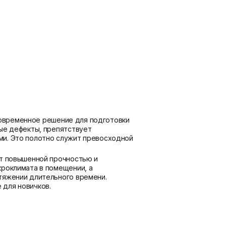
потолка
Показать больше
Шпаклевки
Штукатурки
Базовая шпаклевка
Выравнивающие штукатурки
Универсальная шпаклёвка
и смеси
Финишная шпаклёвка
Декоративные штукатурки
Показать больше
Показать больше
 современное решение для подготовки
ые дефекты, препятствует
ми. Это полотно служит превосходной
ет повышенной прочностью и
кроклимата в помещении, а
тяжении длительного времени.
 для новичков.
внивания и армирования поверхностей