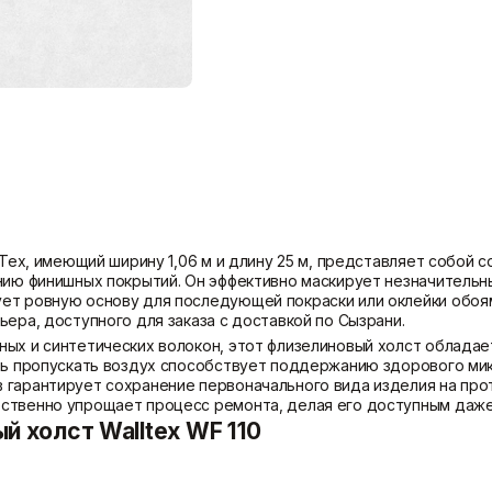
Показать больше
Теплоизоляция
Цементные растворы
Минеральная вата
Цемент
Пенопласт
Цпс
Пенополистирол
Показать больше
Показать больше
auTex, имеющий ширину 1,06 м и длину 25 м, представляет собой
ению финишных покрытий. Он эффективно маскирует незначительн
ет ровную основу для последующей покраски или оклейки обоя
ера, доступного для заказа с доставкой по Сызрани.
ных и синтетических волокон, этот флизелиновый холст облада
сть пропускать воздух способствует поддержанию здорового ми
 гарантирует сохранение первоначального вида изделия на про
ственно упрощает процесс ремонта, делая его доступным даже
й холст Walltex WF 110
110 – это профессиональный продукт, предназначенный для выра